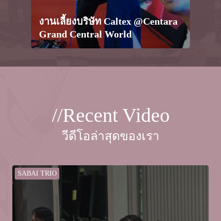
วงด
งานเลี้ยงบริษัท Caltex @Centara
แบ
Grand Central World
Col
//Recent Video
วีดีโอล่าสุดของเรา
SABAI TRIO