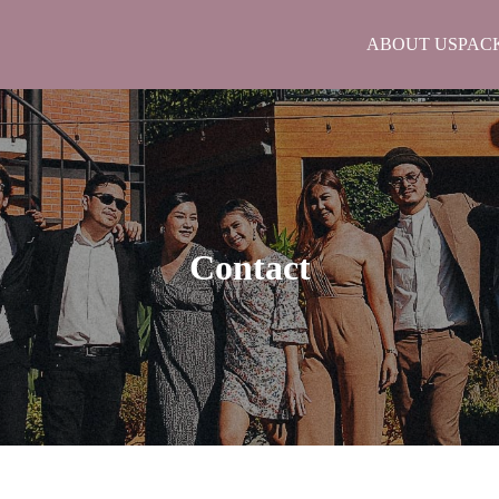
ABOUT US
PAC
arch
:
Contact