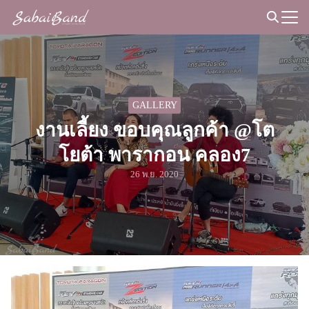
Skip
to
Search
content
for:
GALLERY
งานเลี้ยง ขอบคุณลูกค้า @โต
โยต้า พารากอน คลอง7
26 พ.ย. 2020