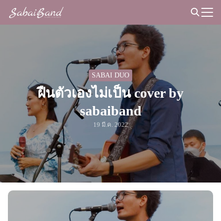
Skip
to
Search
content
for:
SABAI DUO
ฝืนตัวเองไม่เป็น cover by
sabaiband
19 มี.ค. 2022