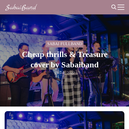
Skip
to
Search
content
for:
SABAI FULLBAND
Cheap thrills & Treasure
cover by Sabaiband
19 มี.ค. 2022